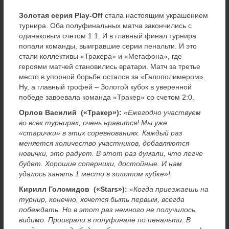
Золотая серия Play-Off
стала настоящим украшением
турнира. Оба полуфинальных матча закончились с
одинаковым счетом 1:1. И в главный финал турнира
попали команды, выигравшие серии пенальти. И это
стали коллективы «Тракера» и «Мегафона», где
героями матчей становились вратари. Матч за третье
место в упорной борьбе остался за «Галополимером».
Ну, а главный трофей – Золотой кубок в уверенной
победе завоевала команда «Тракер» со счетом 2:0.
Орлов Василий («Тракер»):
«Ежегодно участвуем
во всех турнирах, очень нравится! Мы уже
«старички» в этих соревнованиях. Каждый раз
меняется количество участников, добавляются
новички, это радует. В этот раз думали, что легче
будет. Хорошие соперники, достойные. И нам
удалось занять 1 место в золотом кубке»!
Кирилл Голомидов («Stars»):
«Когда приезжаешь на
турнир, конечно, хочется быть первым, всегда
побеждать. Но в этот раз немного не получилось,
видимо. Проиграли в полуфинале по пенальти. В