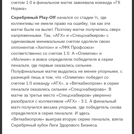
счетом 1:0 в финальном матче завоевала команда «ГК
Норма».
Серебряный Play-Off
начался со стадии ¼, где
коллективы не имели право на ошибку, так как эти
матчи были на вылет. Поэтому матчи получились сверх
напряженными. Так, «АТХ» и «Спецснабкиров» с
одинаковым минимальным счетом одолели своих
оппонентов «Хилтон» и «ЛФК Профсоюз»
соответственно со счетом 1:0. А «Олимпик» и
«Молния» и вовсе определяли победителя в серии
пенальти, где первые оказались сильнее.
Полуфинальные матчи выдались не менее упорными, с
разницей лишь в том, что «Олимпик» победил со
счетом 1:0 команду «АТХ», а «Вяткабиопром» в серии
пенальти оказались сильнее «Спецснабкирова». В
матче за третье место «Спецснабкиров» уверенно
разобрался с коллективом «АТХ» - 3:1. А финальный
матч получился весьма упорным, где победитель снова
определялся в серии пенальти. И здесь
«Вяткабиопром» выиграв вторую серию пенальти, взяла
Серебряный кубок Лиги Здорового Бизнеса.