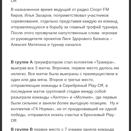
Off.
В назначенное время ведущий от радио Спорт FM
Киров, Илья Захаров, поприветствовал участников
соревнования, отдельно представив каждую из команд,
отправляющуюся в борьбу за главный трофей турнира.
После этого прозвучали напутственные слова игрокам
от руководителя проектов Лиги Здорового Бизнеса –
Алексея Митягина и турнир начался.
В группе А
триумфатором стал коллектив «Тракера»,
выиграв все 3 матча. Впрочем, первое место далось им
нелегко. Все матчи были выиграны с преимуществом в
один или два мяча. Второе и третье место,
отправляющие команды в Серебряный Play-Off, в
последнем матче групповой стадии между собой
разыграли команды «Хилтон» и «Молния», где первые
были сильнее и заняли более выгодную позицию. Ну и
коллектив «ГК Норма», не от праздновавший не одной
победы, отправился искать счастье в Бронзовый Play-
Off.
В группе В
первое место с 7 очками заняла команда