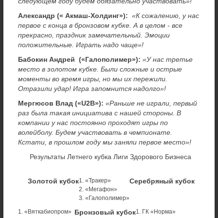
следующем году будем обязательно участвовать»!
Александр (« Акмаш-Холдинг»):
«К сожалению, у нас
первое с конца в бронзовом кубке. А в целом - все
прекрасно, праздник замечательный. Эмоции
положительные. Играть надо чаще»!
Бабокин Андрей («Галополимер»):
«У нас третье
место в золотом кубке. Были сложные и острые
моменты во время игры, но мы их пережили.
Отразили удар! Игра запомнится надолго»!
Мергюсов Влад («U2B»):
«Раньше не играли, первый
раз была такая инициатива с нашей стороны. В
компании у нас постоянно проходят игры по
волейболу. Будем участвовать в чемпионате.
Кстати, в прошлом году мы заняли первое место»!
Результаты Летнего кубка Лиги Здорового Бизнеса
Золотой кубок
1. «Тракер»
Серебряный кубок
2. «Мегафон»
3. «Галополимер»
1. «Вяткабиопром»
Бронзовый кубок
1. ГК «Норма»