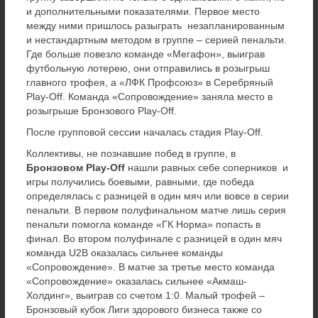
и дополнительными показателями. Первое место
между ними пришлось разыграть незапланированным
и нестандартным методом в группе – серией пенальти.
Где больше повезло команде «Мегафон», выиграв
футбольную лотерею, они отправились в розыгрыш
главного трофея, а «ЛФК Профсоюз» в Серебряный
Play-Off. Команда «Сопровождение» заняла место в
розыгрыше Бронзового Play-Off.
После групповой сессии началась стадия Play-Off.
Коллективы, не познавшие побед в группе, в
Бронзовом Play-Off
нашли равных себе соперников и
игры получились боевыми, равными, где победа
определялась с разницей в один мяч или вовсе в серии
пенальти. В первом полуфинальном матче лишь серия
пенальти помогла команде «ГК Норма» попасть в
финал. Во втором полуфинале с разницей в один мяч
команда U2B оказалась сильнее команды
«Сопровождение». В матче за третье место команда
«Сопровождение» оказалась сильнее «Акмаш-
Холдинг», выиграв со счетом 1:0. Малый трофей –
Бронзовый кубок Лиги здорового бизнеса также со