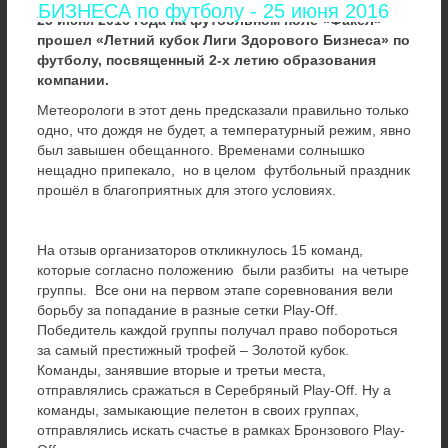
БИЗНЕСА по футболу - 25 июня 2016
25 июня 2016 года на футбольном поле «Факел»
прошел «Летний кубок Лиги Здорового Бизнеса» по
футболу, посвященный 2-х летию образования
компании.
Метеорологи в этот день предсказали правильно только
одно, что дождя не будет, а температурный режим, явно
был завышен обещанного. Временами солнышко
нещадно припекало, но в целом футбольный праздник
прошёл в благоприятных для этого условиях.
На отзыв организаторов откликнулось 15 команд,
которые согласно положению были разбиты на четыре
группы. Все они на первом этапе соревнования вели
борьбу за попадание в разные сетки Play-Off.
Победитель каждой группы получал право побороться
за самый престижный трофей – Золотой кубок.
Команды, занявшие вторые и третьи места,
отправлялись сражаться в Серебряный Play-Off. Ну а
команды, замыкающие пелетон в своих группах,
отправлялись искать счастье в рамках Бронзового Play-