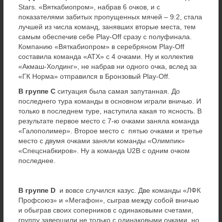
Stars. «Вяткабиопром», набрав 6 очков, и с
показателями забитых пропущенных мячей – 9:2, стала
лучшей из числа команд, занявших вторые места, тем
самым обеспечив себе Play-Off сразу с полуфинала.
Компанию «Вяткабиопром» в серебряном Play-Off
составила команда «АТХ» с 4 очками. Ну и коллектив
«Акмаш-Холдинг», не набрав ни одного очка, вслед за
«ГК Норма» отправился в Бронзовый Play-Off.
В группе С
ситуация была самая запутанная. До
последнего тура команды в основном играли вничью. И
только в последнем туре, наступила какая то ясность. В
результате первое место с 7-ю очками заняла команда
«Галополимер». Второе место с пятью очками и третье
место с двумя очками заняли команды «Олимпик»
«Спецснабкиров». Ну а команда U2B с одним очком
последнее.
В группе D
и вовсе случился казус. Две команды «ЛФК
Профсоюз» и «Мегафон», сыграв между собой вничью
и обыграв своих соперников с одинаковыми счетами,
группу завершили не только с одинаковыми очками, но