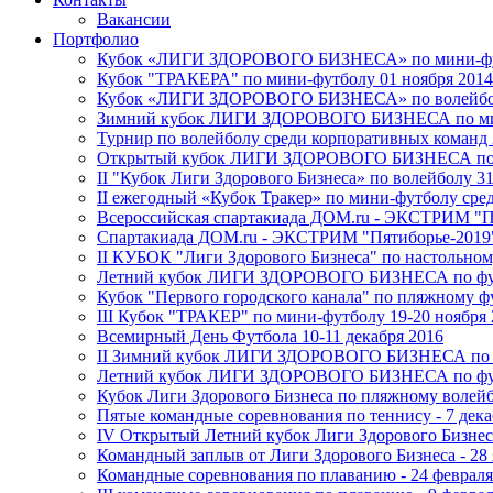
Вакансии
Портфолио
Кубок «ЛИГИ ЗДОРОВОГО БИЗНЕСА» по мини-футб
Кубок "ТРАКЕРА" по мини-футболу 01 ноября 2014
Кубок «ЛИГИ ЗДОРОВОГО БИЗНЕСА» по волейбол
Зимний кубок ЛИГИ ЗДОРОВОГО БИЗНЕСА по мин
Турнир по волейболу среди корпоративных команд 2
Открытый кубок ЛИГИ ЗДОРОВОГО БИЗНЕСА по н
II "Кубок Лиги Здорового Бизнеса» по волейболу 31
II ежегодный «Кубок Тракер» по мини-футболу сре
Всероссийская спартакиада ДОМ.ru - ЭКСТРИМ "Пя
Спартакиада ДОМ.ru - ЭКСТРИМ "Пятиборье-2019"
II КУБОК "Лиги Здорового Бизнеса" по настольном
Летний кубок ЛИГИ ЗДОРОВОГО БИЗНЕСА по футб
Кубок "Первого городского канала" по пляжному фу
III Кубок "ТРАКЕР" по мини-футболу 19-20 ноября 
Всемирный День Футбола 10-11 декабря 2016
II Зимний кубок ЛИГИ ЗДОРОВОГО БИЗНЕСА по ми
Летний кубок ЛИГИ ЗДОРОВОГО БИЗНЕСА по футб
Кубок Лиги Здорового Бизнеса по пляжному волейб
Пятые командные соревнования по теннису - 7 дека
IV Открытый Летний кубок Лиги Здорового Бизнес
Командный заплыв от Лиги Здорового Бизнеса - 28 
Командные соревнования по плаванию - 24 февраля