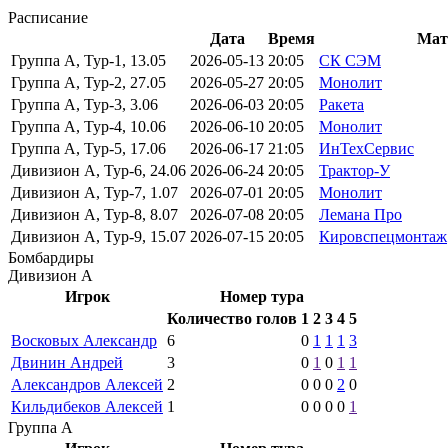
Расписание
Дата
Время
Мат
Группа А, Тур-1, 13.05
2026-05-13
20:05
СК СЭМ
Группа А, Тур-2, 27.05
2026-05-27
20:05
Монолит
Группа А, Тур-3, 3.06
2026-06-03
20:05
Ракета
Группа А, Тур-4, 10.06
2026-06-10
20:05
Монолит
Группа А, Тур-5, 17.06
2026-06-17
21:05
ИнТехСервис
Дивизион А, Тур-6, 24.06
2026-06-24
20:05
Трактор-У
Дивизион А, Тур-7, 1.07
2026-07-01
20:05
Монолит
Дивизион А, Тур-8, 8.07
2026-07-08
20:05
Лемана Про
Дивизион А, Тур-9, 15.07
2026-07-15
20:05
Кировспецмонтаж
Бомбардиры
Дивизион А
Игрок
Номер тура
Количество голов
1
2
3
4
5
Восковых Александр
6
0
1
1
1
3
Двинин Андрей
3
0
1
0
1
1
Александров Алексей
2
0
0
0
2
0
Кильдибеков Алексей
1
0
0
0
0
1
Группа А