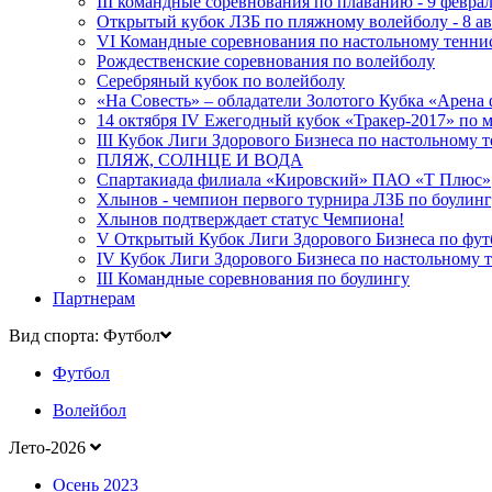
III командные соревнования по плаванию - 9 феврал
Открытый кубок ЛЗБ по пляжному волейболу - 8 ав
VI Командные соревнования по настольному тенни
Рождественские соревнования по волейболу
Серебряный кубок по волейболу
«На Совесть» – обладатели Золотого Кубка «Арена
14 октября IV Ежегодный кубок «Тракер-2017» по 
III Кубок Лиги Здорового Бизнеса по настольному 
ПЛЯЖ, СОЛНЦЕ И ВОДА
Спартакиада филиала «Кировский» ПАО «Т Плюс»
Хлынов - чемпион первого турнира ЛЗБ по боулинг
Хлынов подтверждает статус Чемпиона!
V Открытый Кубок Лиги Здорового Бизнеса по фут
IV Кубок Лиги Здорового Бизнеса по настольному 
III Командные соревнования по боулингу
Партнерам
Вид спорта: Футбол
Футбол
Волейбол
Лето-2026
Осень 2023