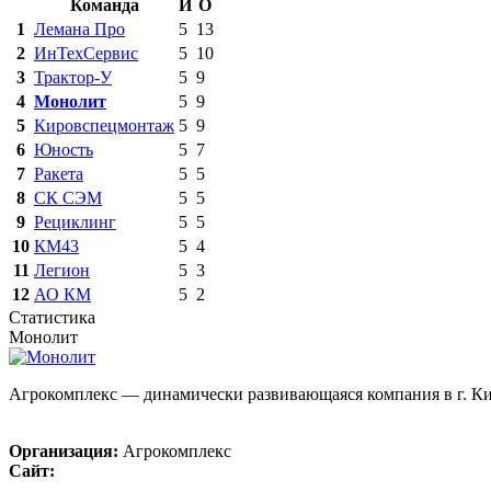
Команда
И
О
1
Лемана Про
5
13
2
ИнТехСервис
5
10
3
Трактор-У
5
9
4
Монолит
5
9
5
Кировспецмонтаж
5
9
6
Юность
5
7
7
Ракета
5
5
8
СК СЭМ
5
5
9
Рециклинг
5
5
10
КМ43
5
4
11
Легион
5
3
12
АО КМ
5
2
Статистика
Монолит
Агрокомплекс — динамически развивающаяся компания в г. Ки
Организация:
Агрокомплекс
Сайт: