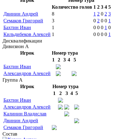
Игрок
Номер тура
Количество голов
1
2
3
4
5
Двинин Андрей
8
1
2
0
2
3
Семаков Григорий
3
0
2
0
0
1
Бахтин Иван
1
0
0
0
1
0
Кильдибеков Алексей
1
0
0
0
0
1
Дисквалификации
Дивизион А
Игрок
Номер тура
1
2
3
4
5
Бахтин Иван
Александров Алексей
Группа А
Игрок
Номер тура
1
2
3
4
5
Бахтин Иван
Александров Алексей
Калинин Владислав
Двинин Андрей
Семаков Григорий
Состав