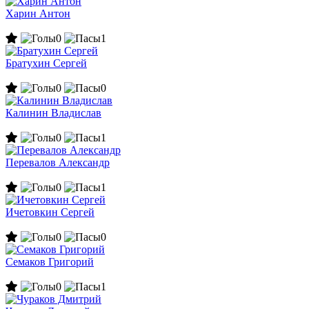
Харин Антон
0
1
Братухин Сергей
0
0
Калинин Владислав
0
1
Перевалов Александр
0
1
Ичетовкин Сергей
0
0
Семаков Григорий
0
1