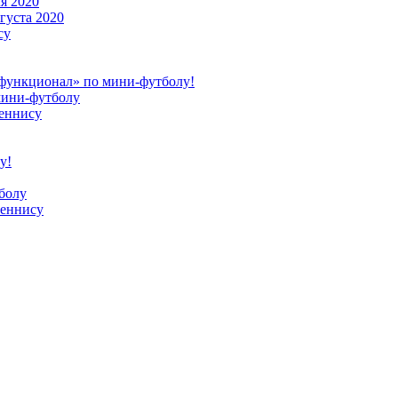
я 2020
густа 2020
су
 функционал» по мини-футболу!
мини-футболу
теннису
у!
болу
теннису