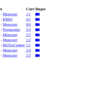
ч
Счет
Видео
-
Монолит
1:1

-
КМ43
4:1

-
Монолит
0:0

-
Рециклинг
3:3

-
Монолит
2:5

-
Монолит
1:2

-
ИнТехСервис
1:1

-
Монолит
2:4

-
Монолит
2:5
