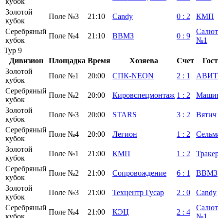
кубок
Золотой
Поле №3
21:10
Candy
0
:
2
КМП
кубок
Серебряный
Салют
Поле №4
21:10
ВВМЗ
0
:
9
кубок
№1
Тур 9
Дивизион
Площадка
Время
Хозяева
Счет
Гос
Золотой
Поле №1
20:00
СПК-NEON
2
:
1
АВИТ
кубок
Серебряный
Поле №2
20:00
Кировспецмонтаж
1
:
2
Маши
кубок
Золотой
Поле №3
20:00
STARS
3
:
2
Вятич
кубок
Серебряный
Поле №4
20:00
Легион
1
:
2
Сельм
кубок
Золотой
Поле №1
21:00
КМП
1
:
2
Траке
кубок
Серебряный
Поле №2
21:00
Сопровождение
6
:
1
ВВМЗ
кубок
Золотой
Поле №3
21:00
Техцентр Гусар
2
:
0
Candy
кубок
Серебряный
Салют
Поле №4
21:00
КЭЦ
2
:
4
кубок
№1