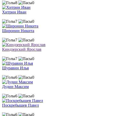
8
0
Хитрин Иван
7
0
Широнин Никита
7
0
Киндзерский Ярослав
7
0
Шуравин Илья
6
0
Дудин Максим
6
0
Поскребышев Павел
6
0