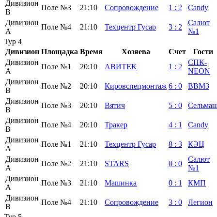
Дивизион
Поле №3
21:10
Сопровождение
1
:
2
Candy
B
Дивизион
Салют
Поле №4
21:10
Техцентр Гусар
3
:
2
А
№1
Тур 4
Дивизион
Площадка
Время
Хозяева
Счет
Гости
Дивизион
СПК-
Поле №1
20:10
АВИТЕК
1
:
2
А
NEON
Дивизион
Поле №2
20:10
Кировспецмонтаж
6
:
0
ВВМЗ
B
Дивизион
Поле №3
20:10
Вятич
5
:
0
Сельма
B
Дивизион
Поле №4
20:10
Тракер
4
:
1
Candy
B
Дивизион
Поле №1
21:10
Техцентр Гусар
8
:
3
КЭЦ
А
Дивизион
Салют
Поле №2
21:10
STARS
0
:
0
А
№1
Дивизион
Поле №3
21:10
Машинка
0
:
1
КМП
А
Дивизион
Поле №4
21:10
Сопровождение
3
:
0
Легион
B
Тур 5