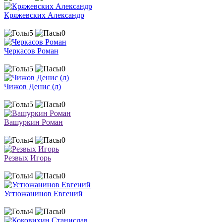
Кряжевских Александр
5
0
Черкасов Роман
5
0
Чижов Денис (л)
5
0
Вашуркин Роман
4
0
Резвых Игорь
4
0
Устюжанинов Евгений
4
0