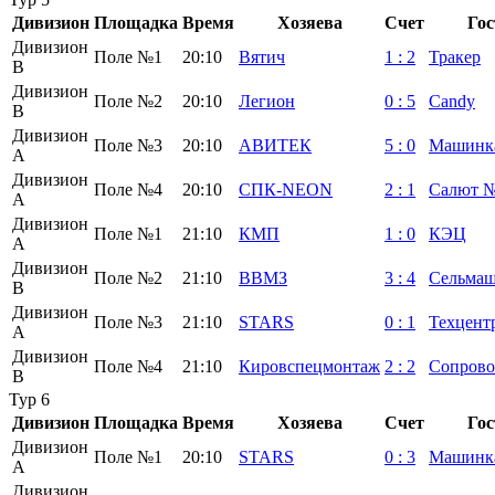
Дивизион
Площадка
Время
Хозяева
Счет
Гос
Дивизион
Поле №1
20:10
Вятич
1
:
2
Тракер
B
Дивизион
Поле №2
20:10
Легион
0
:
5
Candy
B
Дивизион
Поле №3
20:10
АВИТЕК
5
:
0
Машинк
А
Дивизион
Поле №4
20:10
СПК-NEON
2
:
1
Салют 
А
Дивизион
Поле №1
21:10
КМП
1
:
0
КЭЦ
А
Дивизион
Поле №2
21:10
ВВМЗ
3
:
4
Сельма
B
Дивизион
Поле №3
21:10
STARS
0
:
1
Техцент
А
Дивизион
Поле №4
21:10
Кировспецмонтаж
2
:
2
Сопрово
B
Тур 6
Дивизион
Площадка
Время
Хозяева
Счет
Гос
Дивизион
Поле №1
20:10
STARS
0
:
3
Машинк
А
Дивизион