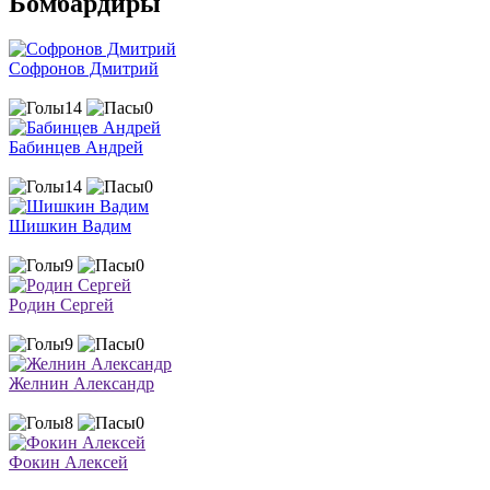
Бомбардиры
Софронов Дмитрий
14
0
Бабинцев Андрей
14
0
Шишкин Вадим
9
0
Родин Сергей
9
0
Желнин Александр
8
0
Фокин Алексей