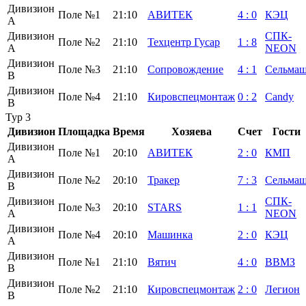
Дивизион
Поле №1
21:10
АВИТЕК
4
:
0
КЭЦ
А
Дивизион
СПК-
Поле №2
21:10
Техцентр Гусар
1
:
8
А
NEON
Дивизион
Поле №3
21:10
Сопровождение
4
:
1
Сельма
B
Дивизион
Поле №4
21:10
Кировспецмонтаж
0
:
2
Candy
B
Тур 3
Дивизион
Площадка
Время
Хозяева
Счет
Гости
Дивизион
Поле №1
20:10
АВИТЕК
2
:
0
КМП
А
Дивизион
Поле №2
20:10
Тракер
7
:
3
Сельма
B
Дивизион
СПК-
Поле №3
20:10
STARS
1
:
1
А
NEON
Дивизион
Поле №4
20:10
Машинка
2
:
0
КЭЦ
А
Дивизион
Поле №1
21:10
Вятич
4
:
0
ВВМЗ
B
Дивизион
Поле №2
21:10
Кировспецмонтаж
2
:
0
Легион
B