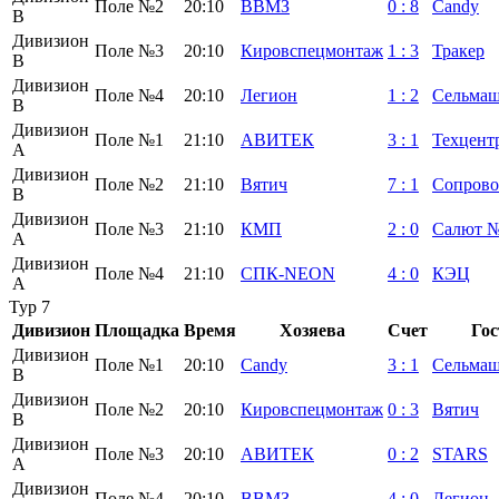
Поле №2
20:10
ВВМЗ
0
:
8
Candy
B
Дивизион
Поле №3
20:10
Кировспецмонтаж
1
:
3
Тракер
B
Дивизион
Поле №4
20:10
Легион
1
:
2
Сельма
B
Дивизион
Поле №1
21:10
АВИТЕК
3
:
1
Техцент
А
Дивизион
Поле №2
21:10
Вятич
7
:
1
Сопрово
B
Дивизион
Поле №3
21:10
КМП
2
:
0
Салют 
А
Дивизион
Поле №4
21:10
СПК-NEON
4
:
0
КЭЦ
А
Тур 7
Дивизион
Площадка
Время
Хозяева
Счет
Гос
Дивизион
Поле №1
20:10
Candy
3
:
1
Сельма
B
Дивизион
Поле №2
20:10
Кировспецмонтаж
0
:
3
Вятич
B
Дивизион
Поле №3
20:10
АВИТЕК
0
:
2
STARS
А
Дивизион
Поле №4
20:10
ВВМЗ
4
:
0
Легион