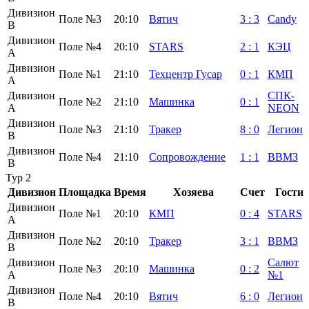
Дивизион
Поле №3
20:10
Вятич
3
:
3
Candy
B
Дивизион
Поле №4
20:10
STARS
2
:
1
КЭЦ
А
Дивизион
Поле №1
21:10
Техцентр Гусар
0
:
1
КМП
А
Дивизион
СПК-
Поле №2
21:10
Машинка
0
:
1
А
NEON
Дивизион
Поле №3
21:10
Тракер
8
:
0
Легион
B
Дивизион
Поле №4
21:10
Сопровождение
1
:
1
ВВМЗ
B
Тур 2
Дивизион
Площадка
Время
Хозяева
Счет
Гости
Дивизион
Поле №1
20:10
КМП
0
:
4
STARS
А
Дивизион
Поле №2
20:10
Тракер
3
:
1
ВВМЗ
B
Дивизион
Салют
Поле №3
20:10
Машинка
0
:
2
А
№1
Дивизион
Поле №4
20:10
Вятич
6
:
0
Легион
B