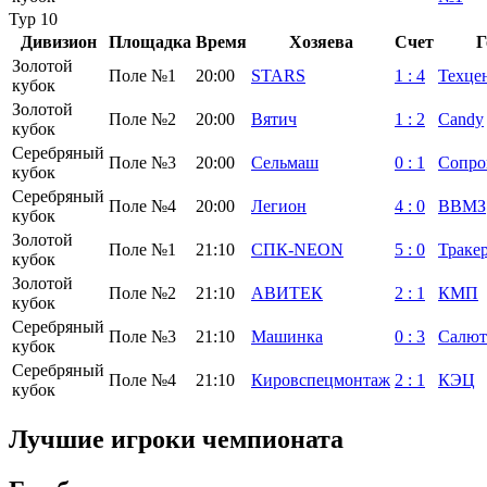
Тур 10
Дивизион
Площадка
Время
Хозяева
Счет
Г
Золотой
Поле №1
20:00
STARS
1
:
4
Техце
кубок
Золотой
Поле №2
20:00
Вятич
1
:
2
Candy
кубок
Серебряный
Поле №3
20:00
Сельмаш
0
:
1
Сопро
кубок
Серебряный
Поле №4
20:00
Легион
4
:
0
ВВМЗ
кубок
Золотой
Поле №1
21:10
СПК-NEON
5
:
0
Траке
кубок
Золотой
Поле №2
21:10
АВИТЕК
2
:
1
КМП
кубок
Серебряный
Поле №3
21:10
Машинка
0
:
3
Салют
кубок
Серебряный
Поле №4
21:10
Кировспецмонтаж
2
:
1
КЭЦ
кубок
Лучшие игроки чемпионата