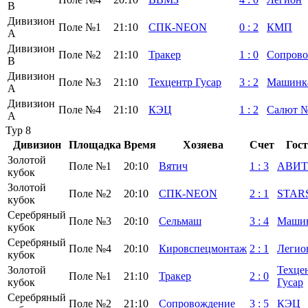
B
Дивизион
Поле №1
21:10
СПК-NEON
0
:
2
КМП
А
Дивизион
Поле №2
21:10
Тракер
1
:
0
Сопрово
B
Дивизион
Поле №3
21:10
Техцентр Гусар
3
:
2
Машинк
А
Дивизион
Поле №4
21:10
КЭЦ
1
:
2
Салют 
А
Тур 8
Дивизион
Площадка
Время
Хозяева
Счет
Гос
Золотой
Поле №1
20:10
Вятич
1
:
3
АВИТ
кубок
Золотой
Поле №2
20:10
СПК-NEON
2
:
1
STAR
кубок
Серебряный
Поле №3
20:10
Сельмаш
3
:
4
Маши
кубок
Серебряный
Поле №4
20:10
Кировспецмонтаж
2
:
1
Легио
кубок
Золотой
Техце
Поле №1
21:10
Тракер
2
:
0
кубок
Гусар
Серебряный
Поле №2
21:10
Сопровождение
3
:
5
КЭЦ