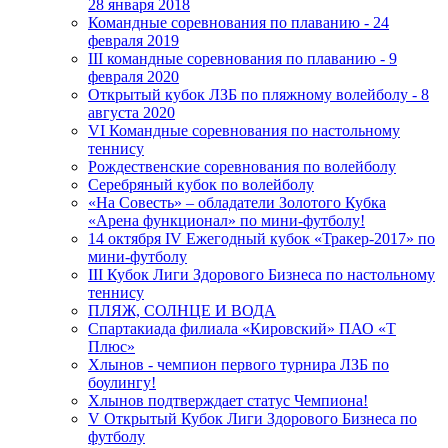
28 января 2018
Командные соревнования по плаванию - 24
февраля 2019
III командные соревнования по плаванию - 9
февраля 2020
Открытый кубок ЛЗБ по пляжному волейболу - 8
августа 2020
VI Командные соревнования по настольному
теннису
Рождественские соревнования по волейболу
Серебряный кубок по волейболу
«На Совесть» – обладатели Золотого Кубка
«Арена функционал» по мини-футболу!
14 октября IV Ежегодный кубок «Тракер-2017» по
мини-футболу
III Кубок Лиги Здорового Бизнеса по настольному
теннису
ПЛЯЖ, СОЛНЦЕ И ВОДА
Спартакиада филиала «Кировский» ПАО «Т
Плюс»
Хлынов - чемпион первого турнира ЛЗБ по
боулингу!
Хлынов подтверждает статус Чемпиона!
V Открытый Кубок Лиги Здорового Бизнеса по
футболу