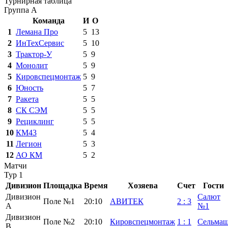
Турнирная таблица
Группа А
Команда
И
О
1
Лемана Про
5
13
2
ИнТехСервис
5
10
3
Трактор-У
5
9
4
Монолит
5
9
5
Кировспецмонтаж
5
9
6
Юность
5
7
7
Ракета
5
5
8
СК СЭМ
5
5
9
Рециклинг
5
5
10
КМ43
5
4
11
Легион
5
3
12
АО КМ
5
2
Матчи
Тур 1
Дивизион
Площадка
Время
Хозяева
Счет
Гости
Дивизион
Салют
Поле №1
20:10
АВИТЕК
2
:
3
А
№1
Дивизион
Поле №2
20:10
Кировспецмонтаж
1
:
1
Сельма
B