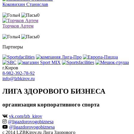
Коковихин Станислав
4
0
Торчков Артем
4
0
Партнеры
г.Киров
8-982-392-78-92
info@lzbkirov.ru
ЛИГА ЗДОРОВОГО БИЗНЕСА
организация корпоративного спорта
vk.com/lzb_kirov
@ligazdorovogobiznesa
@ligazdorovogobiznesa
c 2014 LZBKirov.ru Лига Здорового