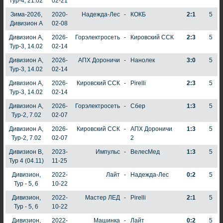
тур-4, 21.02
02-21
Зима-2026,
2020-
Надежда-Лес
-
КОКБ
2:1
5
Дивизион А
02-08
Дивизион А,
2026-
Горэлектросеть
-
Кировский ССК
2:3
5
Тур-3, 14.02
02-14
Дивизион А,
2026-
АПХ Дороничи
-
Нанолек
3:0
5
Тур-3, 14.02
02-14
Дивизион А,
2026-
Кировский ССК
-
Pirelli
2:3
5
Тур-3, 14.02
02-14
Дивизион А,
2026-
Горэлектросеть
-
Сбер
1:3
5
Тур-2, 7.02
02-07
Дивизион А,
2026-
Кировский ССК
-
АПХ Дороничи
1:3
5
Тур-2, 7.02
02-07
2
Дивизион В,
2023-
Импульс
-
ВелесМед
1:3
5
Тур 4 (04.11)
11-25
Дивизион,
2022-
Лайт
-
Надежда-Лес
0:2
5
Тур - 5, 6
10-22
Дивизион,
2022-
Мастер ЛЕД
-
Pirelli
2:1
5
Тур - 5, 6
10-22
Дивизион,
2022-
Машинка
-
Лайт
0:2
5