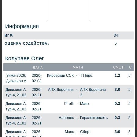
Информация
34
ИГР:
5
ОЦЕНКА СУДЕЙСТВА:
Колупаев Олег
ДАТА
МАТЧ
СЧЕТ
С
Зима-2026,
2020-
Кировский ССК
-
Т Плюс
1:2
5
Дивизион А
02-08
Дивизион А,
2026-
АПХ Дороничи
-
АПХ Дороничи
3:0
5
тур-4, 21.02
02-21
2
Дивизион А,
2026-
Pirelli
-
Маяк
0:3
5
тур-4, 21.02
02-21
Дивизион А,
2026-
Нанолек
-
Горэлектросеть
0:3
5
тур-4, 21.02
02-21
Дивизион А,
2026-
Маяк
-
Сбер
3:0
5